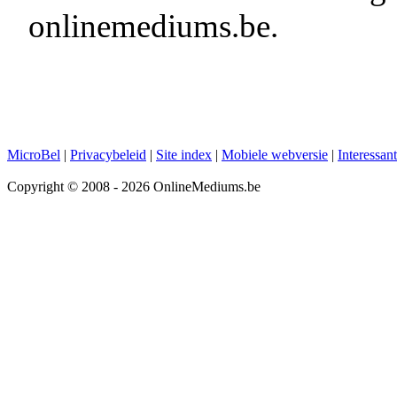
onlinemediums.be.
MicroBel
|
Privacybeleid
|
Site index
|
Mobiele webversie
|
Interessan
Copyright © 2008 - 2026 OnlineMediums.be