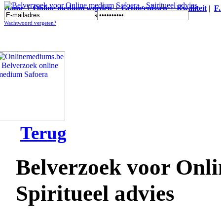
Home
|
Online medium worden
|
Getuigenissen
|
Kwaliteit
|
F
Belverzoek voor Online medium Safoera - Spiritueel advies
Wachtwoord vergeten?
Terug
Belverzoek voor Onli
Spiritueel advies