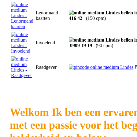
Lenormand
kaarten
416 42
(150 cpm)
Invoelend
0909 19 19
(90 cpm)
P
Raadgever
Welkom Ik ben een ervaren
met een passie voor het be