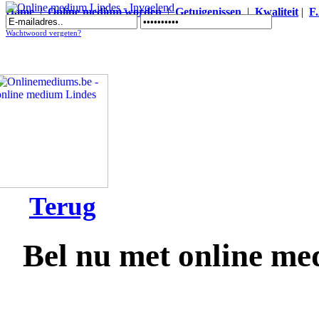
Home
|
Online medium worden
|
Getuigenissen
|
Kwaliteit
|
F
Online medium Lindes - Invoelend
Wachtwoord vergeten?
Terug
Bel nu met online m