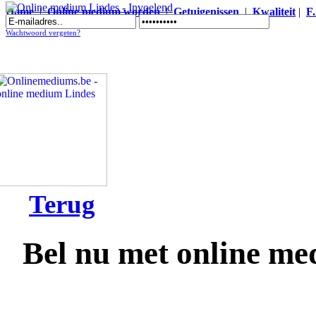
Home
|
Online medium worden
|
Getuigenissen
|
Kwaliteit
|
F
Online medium Lindes - Invoelend
Wachtwoord vergeten?
Terug
Bel nu met online m