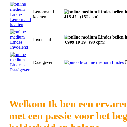
Lenormand
kaarten
416 42
(150 cpm)
Invoelend
0909 19 19
(90 cpm)
P
Raadgever
Welkom Ik ben een ervaren
met een passie voor het be