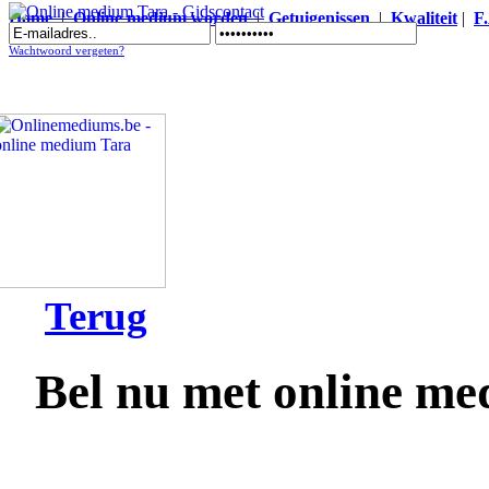
Home
|
Online medium worden
|
Getuigenissen
|
Kwaliteit
|
F
Online medium Tara - Gidscontact
Wachtwoord vergeten?
Terug
Bel nu met online m