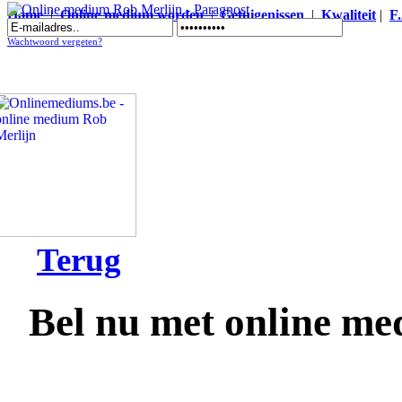
Home
|
Online medium worden
|
Getuigenissen
|
Kwaliteit
|
F
Online medium Rob Merlijn - Paragnost
Wachtwoord vergeten?
Terug
Bel nu met online m