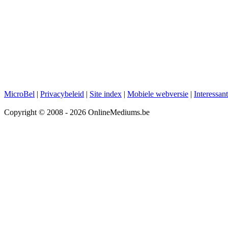
MicroBel
|
Privacybeleid
|
Site index
|
Mobiele webversie
|
Interessan
Copyright © 2008 - 2026 OnlineMediums.be