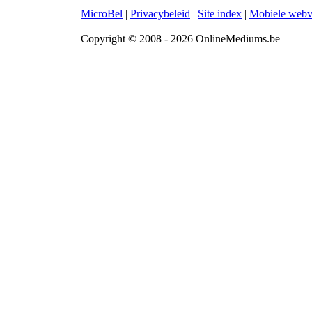
MicroBel
|
Privacybeleid
|
Site index
|
Mobiele webv
Copyright © 2008 - 2026 OnlineMediums.be