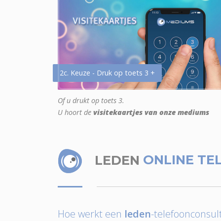
2c. Keuze - Druk op toets 3 +
Of u drukt op toets 3.
U hoort de
visitekaartjes van onze mediums
LEDEN
ONLINE TE
Hoe werkt een
leden
-telefoonconsult