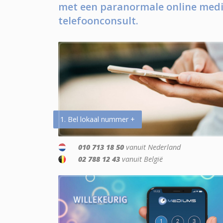
met een paranormale online medi
telefoonconsult.
1. Bel lokaal nummer +
010 713 18 50
vanuit Nederland
02 788 12 43
vanuit België