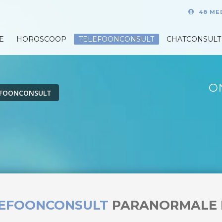
48 ME
E
HOROSCOOP
TELEFOONCONSULT
CHATCONSULT
O
EFOONCONSULT
LEFOONCONSULT
PARANORMALE 