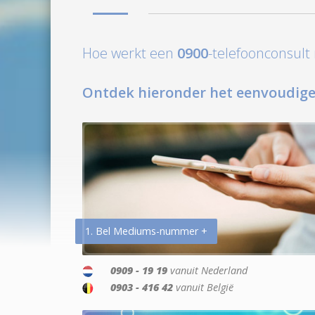
Hoe werkt een
0900
-telefoonconsul
Ontdek hieronder het eenvoudige
1. Bel Mediums-nummer +
0909 - 19 19
vanuit Nederland
0903 - 416 42
vanuit België