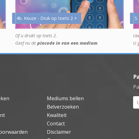
4b. Keuze - Druk op toets 2 +
5.
Of u drukt op toets 2.
Uw
Geef nu de
pincode in van een medium
U 
P
Pa
eken
Mediums bellen
Uw
Belverzoeken
nt
Kwaliteit
Contact
oorwaarden
Disclaimer