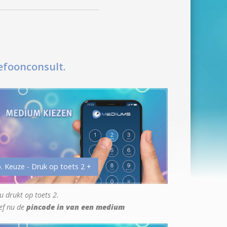
efoonconsult.
. Keuze - Druk op toets 2 +
u drukt op toets 2.
ef nu de
pincode in van een medium