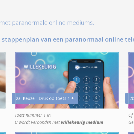
t met paranormale online mediums.
 stappenplan van een paranormaal online tel
2a. Keuze - Druk op toets 1 +
2b
Toets nummer 1 in.
Of 
U wordt verbonden met
willekeurig medium
Ge