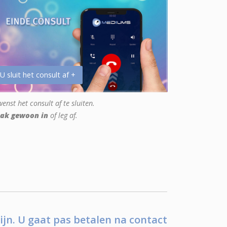
 U sluit het consult af +
enst het consult af te sluiten.
ak gewoon in
of leg af.
ijn. U gaat pas betalen na contact