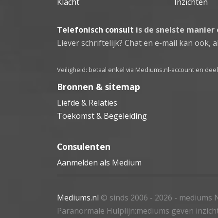
Klacht
Inzichten
Telefonisch consult
is de snelste manier
Liever schriftelijk? Chat en e-mail kan ook, al
Veiligheid: betaal enkel via Mediums.nl-account en de
Bronnen & sitemap
Liefde & Relaties
Toekomst & Begeleiding
Consulenten
Aanmelden als Medium
Mediums.nl
© sinds 2006 - 2026
- mediums N
Paranormale Hulplijn:mediums geven inzich