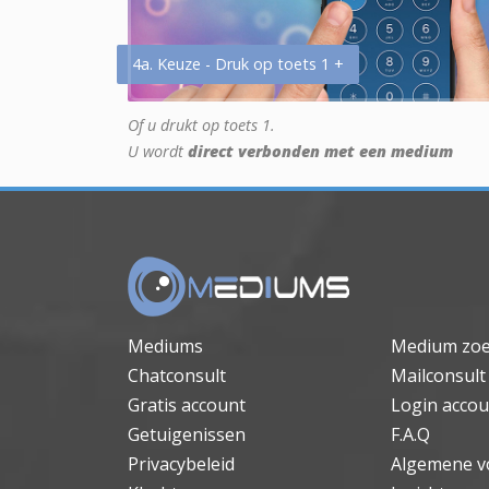
4a. Keuze - Druk op toets 1 +
Of u drukt op toets 1.
U wordt
direct verbonden met een medium
Mediums
Medium zo
Chatconsult
Mailconsult
Gratis account
Login accou
Getuigenissen
F.A.Q
Privacybeleid
Algemene v