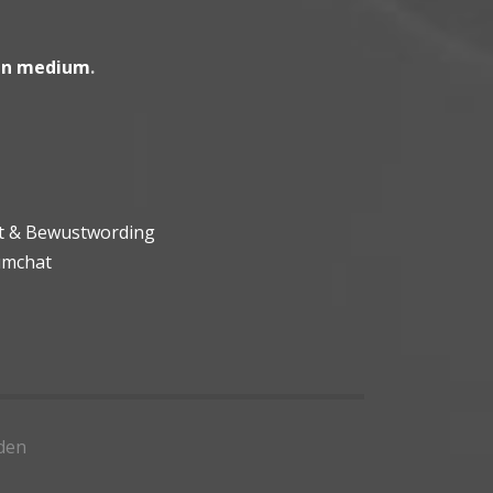
en medium
.
ht & Bewustwording
umchat
den