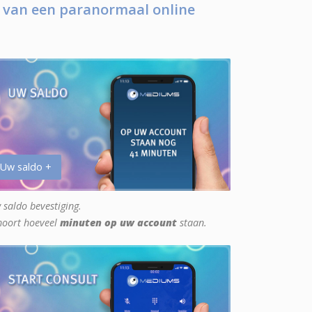
 van een paranormaal online
 Uw saldo +
 saldo bevestiging.
hoort hoeveel
minuten op uw account
staan.