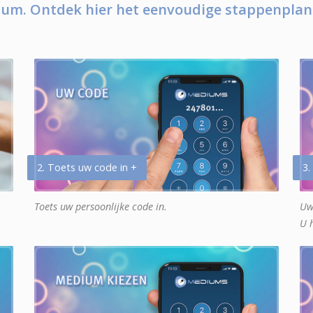
um. Ontdek hier het eenvoudige stappenplan
2. Toets uw code in +
3.
Toets uw persoonlijke code in.
Uw
U 