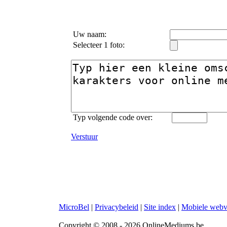
Uw naam:
Selecteer 1 foto:
Typ volgende code over:
Verstuur
MicroBel
|
Privacybeleid
|
Site index
|
Mobiele webv
Copyright © 2008 - 2026 OnlineMediums.be