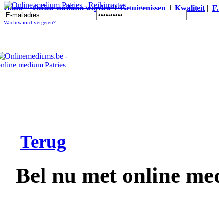
Home
|
Online medium worden
|
Getuigenissen
|
Kwaliteit
|
F
Online medium Patries - Reikimaster
Wachtwoord vergeten?
Terug
Bel nu met online me