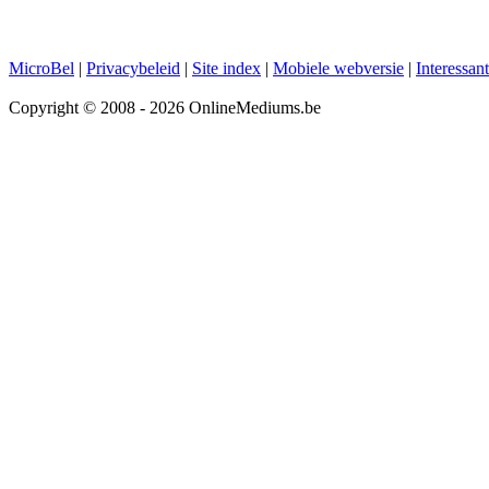
MicroBel
|
Privacybeleid
|
Site index
|
Mobiele webversie
|
Interessan
Copyright © 2008 - 2026 OnlineMediums.be