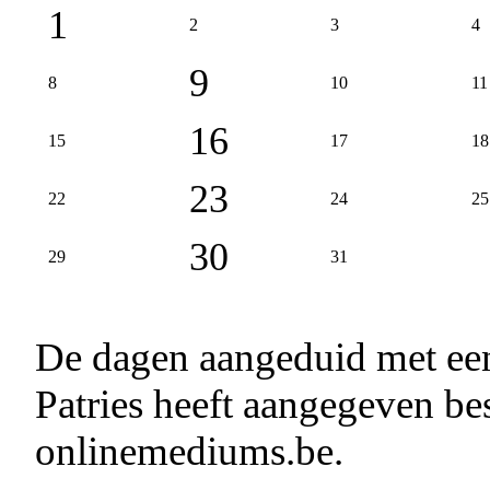
1
2
3
4
9
8
10
11
16
15
17
18
23
22
24
25
30
29
31
De dagen aangeduid met e
Patries heeft aangegeven bes
onlinemediums.be.