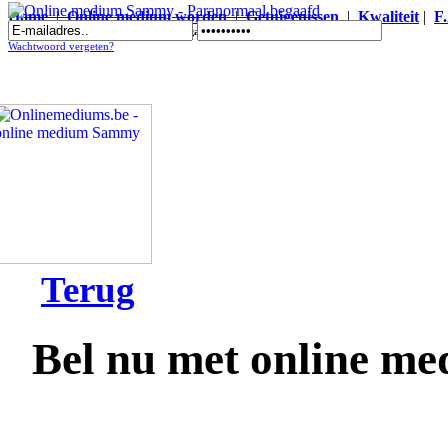
Home
|
Online medium worden
|
Getuigenissen
|
Kwaliteit
|
F
Online medium Sammy - Paranormaal begaafd
Wachtwoord vergeten?
Terug
Bel nu met online 