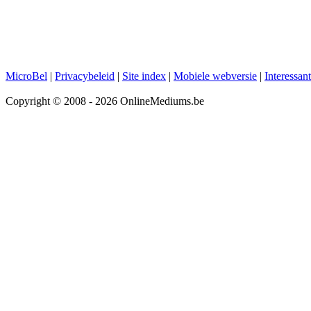
MicroBel
|
Privacybeleid
|
Site index
|
Mobiele webversie
|
Interessan
Copyright © 2008 - 2026 OnlineMediums.be