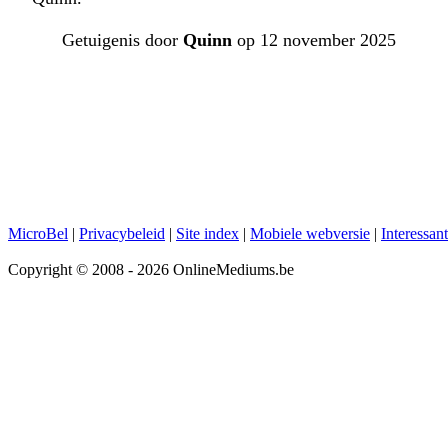
Getuigenis door
Quinn
op 12 november 2025
MicroBel
|
Privacybeleid
|
Site index
|
Mobiele webversie
|
Interessan
Copyright © 2008 - 2026 OnlineMediums.be