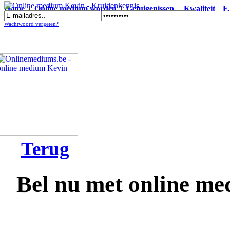
Home
|
Online medium worden
|
Getuigenissen
|
Kwaliteit
|
F
Online medium Kevin - Kruidenkennis
Wachtwoord vergeten?
Terug
Bel nu met online m